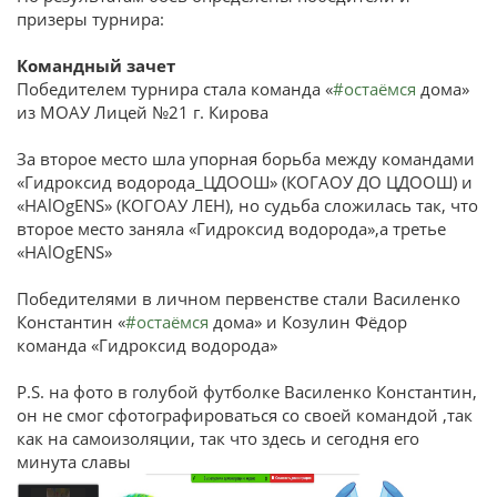
призеры турнира:
Командный зачет
Победителем турнира стала команда «
#остаёмся
дома»
из МОАУ Лицей №21 г. Кирова
За второе место шла упорная борьба между командами
«Гидроксид водорода_ЦДООШ» (КОГАОУ ДО ЦДООШ) и
«HAlOgENS» (КОГОАУ ЛЕН), но судьба сложилась так, что
второе место заняла «Гидроксид водорода»,а третье
«HAlOgENS»
Победителями в личном первенстве стали Василенко
Константин «
#остаёмся
дома» и Козулин Фёдор
команда «Гидроксид водорода»
P.S. на фото в голубой футболке Василенко Константин,
он не смог сфотографироваться со своей командой ,так
как на самоизоляции, так что здесь и сегодня его
минута славы