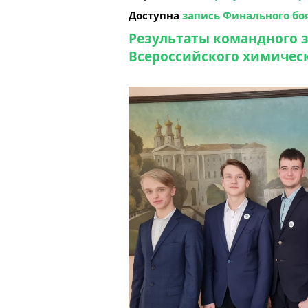
Доступна
запись Финального бо
Результаты командного з
Всероссийского химичес