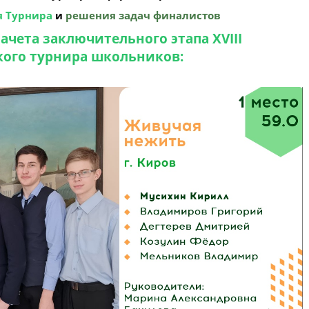
я Турнира
и
решения задач финалистов
ачета заключительного этапа XVIII
кого турнира школьников: